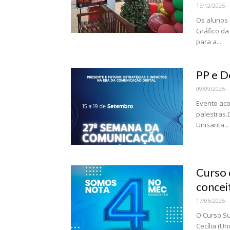
15/12/2025
Os alunos 
Gráfico da
para a...
PP e D
09/09/2025
Evento aco
palestras.
Unisanta...
Curso 
conce
17/06/2025
O Curso Su
Cecília (Un