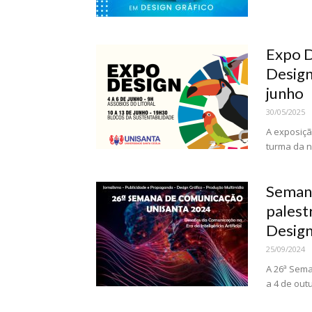
Expo D
Design
junho
30/05/2025
A exposiçã
turma da no
Semana
palest
Design.
25/09/2024
A 26ª Sema
a 4 de out