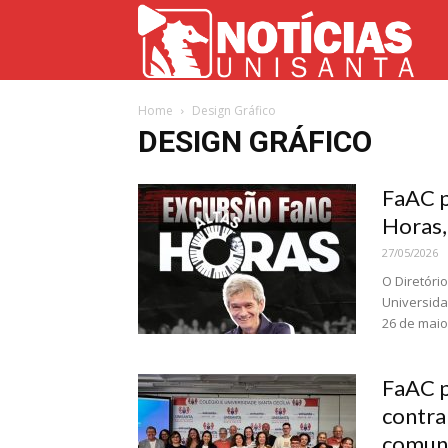
Not
Home
Design Gráfico
Uni
DESIGN GRÁFICO
FaAC p
Horas,
27/05/2026
O Diretóri
Universida
26 de maio,
FaAC p
contra
comuni