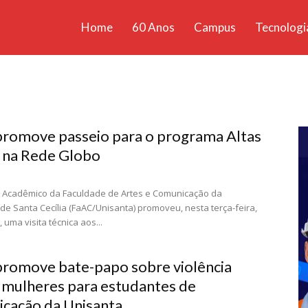
Home
60 Anos
Campus
Tecnologi
ícias
santa
romove passeio para o programa Altas
 na Rede Globo
o Acadêmico da Faculdade de Artes e Comunicação da
de Santa Cecília (FaAC/Unisanta) promoveu, nesta terça-feira,
 uma visita técnica aos...
romove bate-papo sobre violência
 mulheres para estudantes de
cação da Unisanta