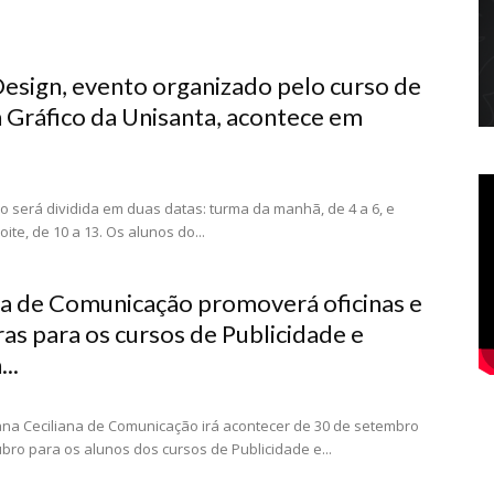
esign, evento organizado pelo curso de
 Gráfico da Unisanta, acontece em
o será dividida em duas datas: turma da manhã, de 4 a 6, e
ite, de 10 a 13. Os alunos do...
 de Comunicação promoverá oficinas e
ras para os cursos de Publicidade e
..
na Ceciliana de Comunicação irá acontecer de 30 de setembro
ubro para os alunos dos cursos de Publicidade e...