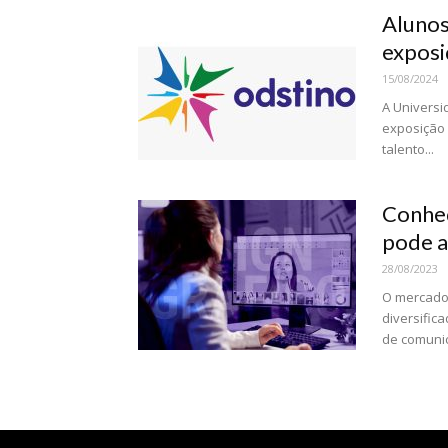
Alunos
exposi
15/08/2024
A Universi
exposição 
talento...
Conheç
pode a
28/08/2023
O mercado 
diversific
de comunica