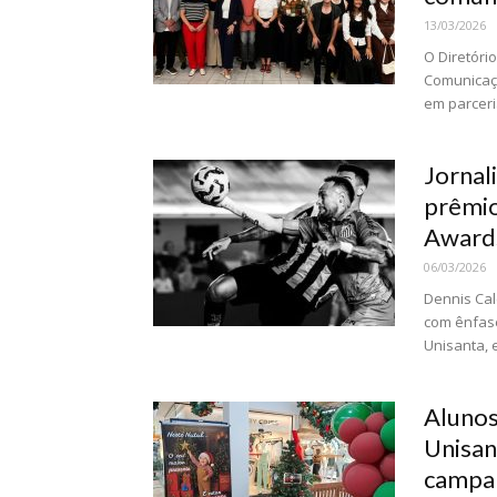
13/03/2026
O Diretóri
Comunicaçã
em parceri
Jornal
prêmio
Award
06/03/2026
Dennis Cal
com ênfase
Unisanta, 
Alunos
Unisan
campan