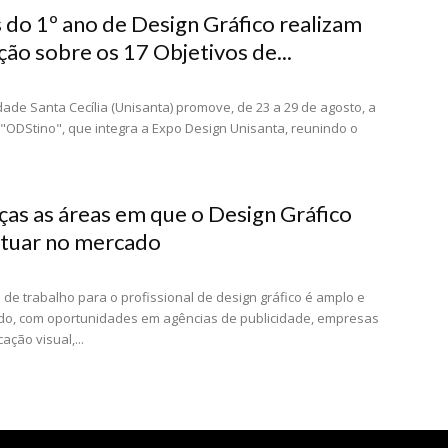
 do 1º ano de Design Gráfico realizam
ção sobre os 17 Objetivos de...
dade Santa Cecília (Unisanta) promove, de 23 a 29 de agosto, a
"ODStino", que integra a Expo Design Unisanta, reunindo o
as as áreas em que o Design Gráfico
tuar no mercado
de trabalho para o profissional de design gráfico é amplo e
ado, com oportunidades em agências de publicidade, empresas
ção visual,...