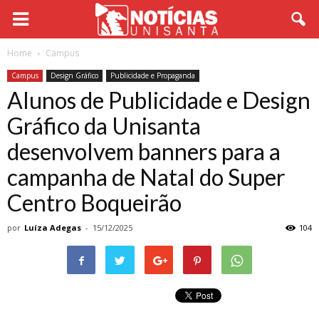
Home
Campus
Campus
Design Gráfico
Publicidade e Propaganda
Alunos de Publicidade e Design
Gráfico da Unisanta
desenvolvem banners para a
campanha de Natal do Super
Centro Boqueirão
por
Luíza Adegas
-
15/12/2025
104