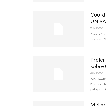
Coorde
UNISAN
01/06/2004
A obra é a
assunto. O
Proler
sobre 
26/05/2004
O Proler-B
Folclore: 
pelo prof. 
MIS pr