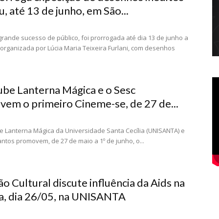
, até 13 de junho, em São...
grande sucesso de público, foi prorrogada até dia 13 de junho a
organizada por Lúcia Maria Teixeira Furlani, com desenhos
ube Lanterna Mágica e o Sesc
em o primeiro Cineme-se, de 27 de...
e Lanterna Mágica da Universidade Santa Cecília (UNISANTA) e
antos promovem, de 27 de maio a 1º de junho, o...
o Cultural discute influência da Aids na
a, dia 26/05, na UNISANTA