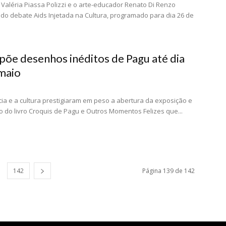
a Valéria Piassa Polizzi e o arte-educador Renato Di Renzo
 do debate Aids Injetada na Cultura, programado para dia 26 de
põe desenhos inéditos de Pagu até dia
maio
ncia e a cultura prestigiaram em peso a abertura da exposição e
 do livro Croquis de Pagu e Outros Momentos Felizes que...
142
Página 139 de 142