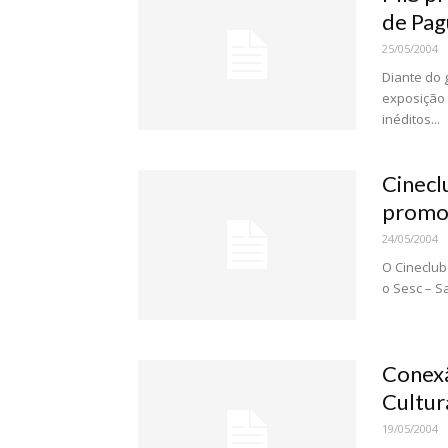
de Pagu
25/05/2004
Diante do 
exposição 
inéditos...
Cinecl
promov
24/05/2004
O Cineclub
o Sesc – S
Conexã
Cultur
19/05/2004