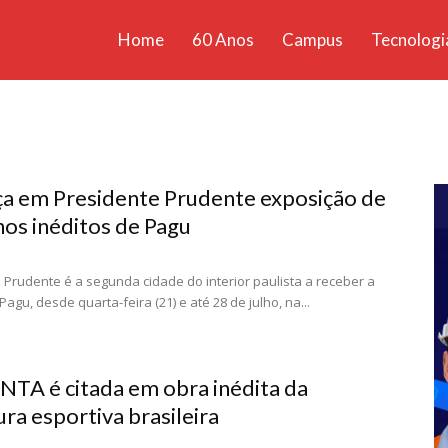
Home
60 Anos
Campus
Tecnologi
ícias
santa
 em Presidente Prudente exposição de
os inéditos de Pagu
 Prudente é a segunda cidade do interior paulista a receber a
agu, desde quarta-feira (21) e até 28 de julho, na...
TA é citada em obra inédita da
ura esportiva brasileira