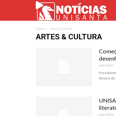
Not
Home
Artes & Cultura
Uni
ARTES & CULTURA
Começa
desenh
26/07/2004
Presidente
Mostra de P
UNISAN
literat
06/07/2004