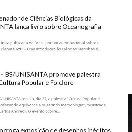
nador de Ciências Biológicas da
TA lança livro sobre Oceanografia
 única publicada no Brasil por um autor nacional sobre o
 Planeta Azul – Uma Introdução às Ciências Marinhas é...
 – BS/UNISANTA promove palestra
Cultura Popular e Folclore
S/UNISANTA realiza, dia 27, a palestra “Cultura Popular e
desfazendo equívocos e sugerindo metodologia”, ministrada
Carlos Andreoli. O evento ocorre...
orroga exposição de desenhos inéditos