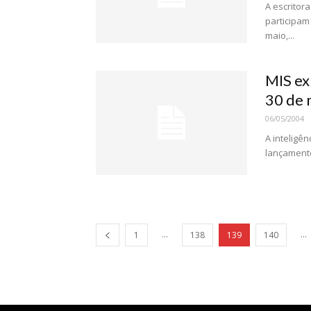
A escritor
participam
maio,...
MIS ex
30 de 
06/05/2004
A inteligê
lançamento
...
...
1
138
139
140