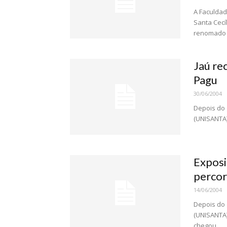
A Faculdad
Santa Cecí
renomado s
Jaú re
Pagu
30/06/2004
Depois do 
(UNISANTA)
Exposi
percor
14/06/2004
Depois do 
(UNISANTA)
chegou...