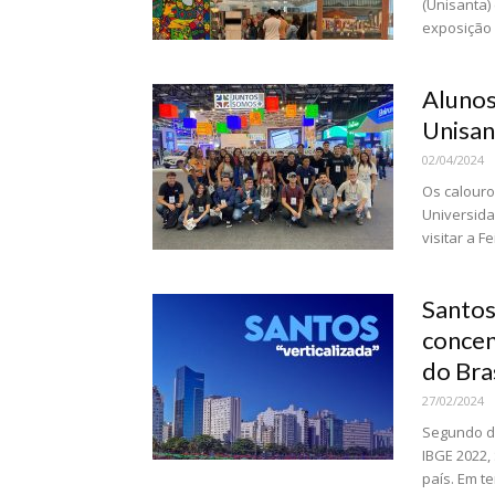
(Unisanta)
exposição d
Alunos
Unisan
02/04/2024
Os calouro
Universida
visitar a Fe
Santos
concen
do Bra
27/02/2024
Segundo da
IBGE 2022,
país. Em te