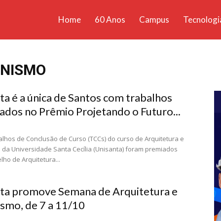
Home
60 Anos
Campus
Tecnologi
ícias
santa
ANISMO
ta é a única de Santos com trabalhos
ados no Prêmio Projetando o Futuro...
lhos de Conclusão de Curso (TCCs) do curso de Arquitetura e
da Universidade Santa Cecília (Unisanta) foram premiados
lho de Arquitetura...
ta promove Semana de Arquitetura e
smo, de 7 a 11/10