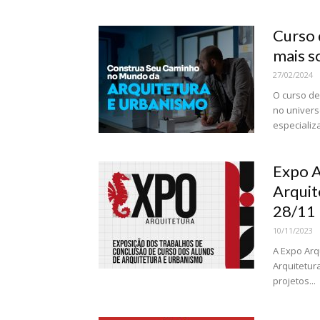
Curso 
mais s
27/02/2024
O curso de
no univers
especializ
Expo A
Arquite
28/11
10/11/2023
A Expo Arq
Arquitetur
projetos...