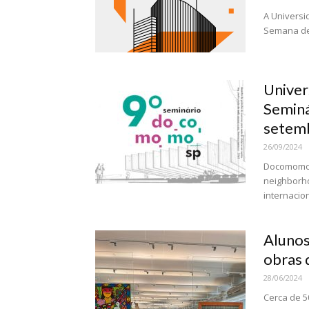
A Universi
Semana de 
Univers
Seminá
setem
26/09/2024
Docomomo (
neighborh
internacio
Alunos
obras
28/06/2024
Cerca de 5