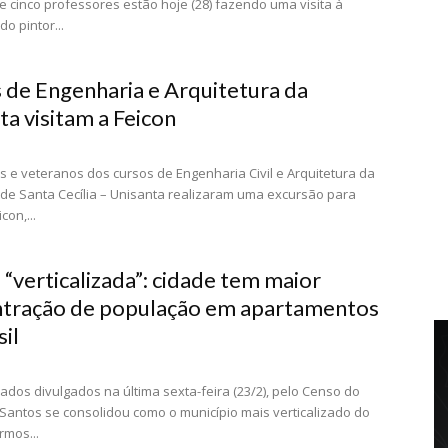
 e cinco professores estão hoje (28) fazendo uma visita à
o pintor...
 de Engenharia e Arquitetura da
ta visitam a Feicon
s e veteranos dos cursos de Engenharia Civil e Arquitetura da
de Santa Cecília – Unisanta realizaram uma excursão para
icon,...
 “verticalizada”: cidade tem maior
tração de população em apartamentos
sil
dos divulgados na última sexta-feira (23/2), pelo Censo do
 Santos se consolidou como o município mais verticalizado do
rmos...