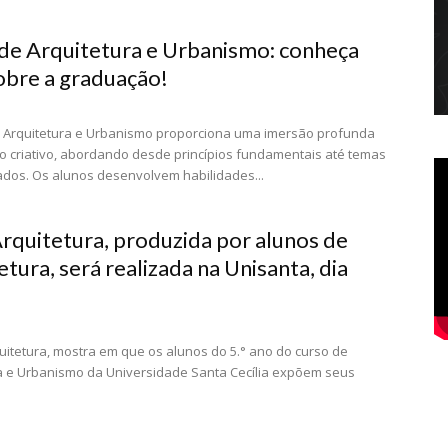
de Arquitetura e Urbanismo: conheça
obre a graduação!
 Arquitetura e Urbanismo proporciona uma imersão profunda
o criativo, abordando desde princípios fundamentais até temas
ados. Os alunos desenvolvem habilidades...
rquitetura, produzida por alunos de
tura, será realizada na Unisanta, dia
uitetura, mostra em que os alunos do 5.° ano do curso de
a e Urbanismo da Universidade Santa Cecília expõem seus