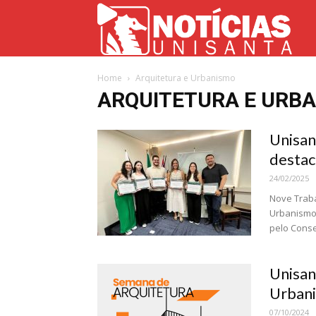
Not
Home
Arquitetura e Urbanismo
Uni
ARQUITETURA E URB
Unisan
destac
24/02/2025
Nove Traba
Urbanismo 
pelo Conse
Unisan
Urbani
07/10/2024