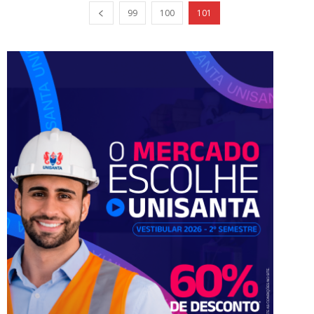
99
100
101