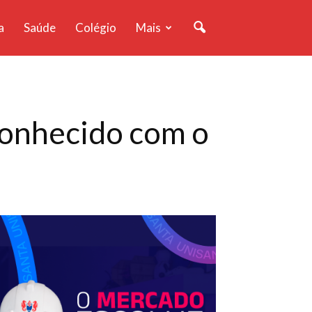
a
Saúde
Colégio
Mais
onhecido com o