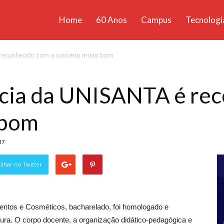
Home
60 Anos
Campus
Tecnologi
ícias
reconhecido com o conceito muito bom
santa
cia da UNISANTA é rec
 bom
37
lhar no Twitter
ntos e Cosméticos, bacharelado, foi homologado e
ura. O corpo docente, a organização didático-pedagógica e