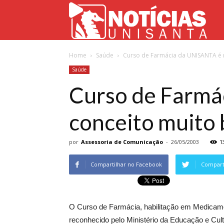
Not
Home
Saúde
Curso de Farmácia da UNISANTA é 
Uni
Saúde
Curso de Farmá
conceito muito
por
Assessoria de Comunicação
-
26/05/2003
1
Compartilhar no Facebook
Comparti
O Curso de Farmácia, habilitação em Medicame
reconhecido pelo Ministério da Educação e Cult