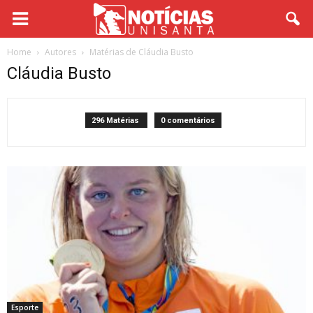
Home
Autores
Matérias de Cláudia Busto
Cláudia Busto
296 Matérias
0 comentários
Esporte