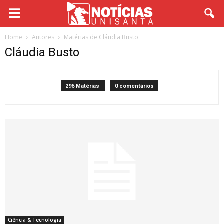
Home
Autores
Matérias de Cláudia Busto
Cláudia Busto
296 Matérias
0 comentários
Ciência & Tecnologia