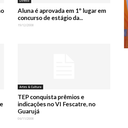
Direito
ão
Aluna é aprovada em 1º lugar em
concurso de estágio da...
19/12/2008
Artes & Cultura
TEP conquista prêmios e
de
indicações no VI Fescatre, no
Guarujá
06/11/2008