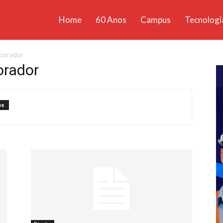
Home
60 Anos
Campus
Tecnologi
ícias
aborador
santa
orador
os