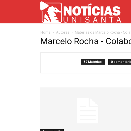
Not
Home
Autores
Matérias de Marcelo Rocha - Col
Uni
Marcelo Rocha - Colab
37 Matérias
0 comentári