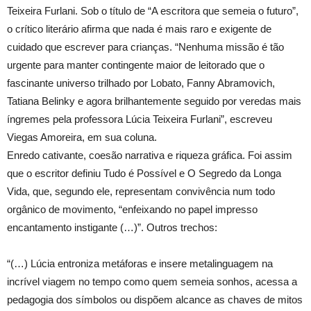
Teixeira Furlani. Sob o título de “A escritora que semeia o futuro”,
o crítico literário afirma que nada é mais raro e exigente de
cuidado que escrever para crianças. “Nenhuma missão é tão
urgente para manter contingente maior de leitorado que o
fascinante universo trilhado por Lobato, Fanny Abramovich,
Tatiana Belinky e agora brilhantemente seguido por veredas mais
íngremes pela professora Lúcia Teixeira Furlani”, escreveu
Viegas Amoreira, em sua coluna.
Enredo cativante, coesão narrativa e riqueza gráfica. Foi assim
que o escritor definiu Tudo é Possível e O Segredo da Longa
Vida, que, segundo ele, representam convivência num todo
orgânico de movimento, “enfeixando no papel impresso
encantamento instigante (…)”. Outros trechos:
“(…) Lúcia entroniza metáforas e insere metalinguagem na
incrível viagem no tempo como quem semeia sonhos, acessa a
pedagogia dos símbolos ou dispõem alcance as chaves de mitos