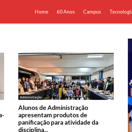
Home
60 Anos
Campus
Tecnologi
ícias
santa
Administração
Alunos de Administração
a-
apresentam produtos de
panificação para atividade da
disciplina...