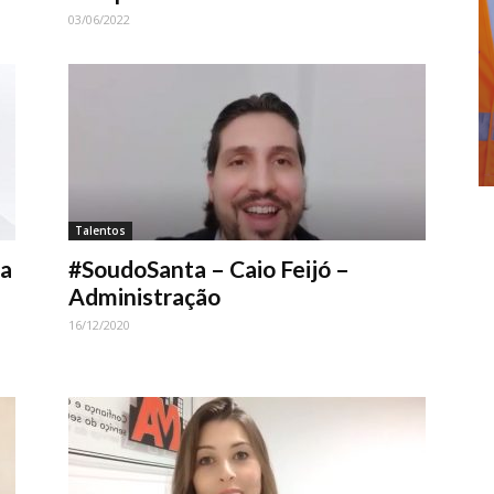
03/06/2022
Talentos
ra
#SoudoSanta – Caio Feijó –
Administração
16/12/2020