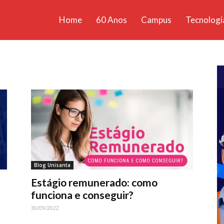
Home
60 Anos
Campus
Tecnologi
ícias
santa
Blog Unisanta
Estágio remunerado: como
funciona e conseguir?
30/09/2022