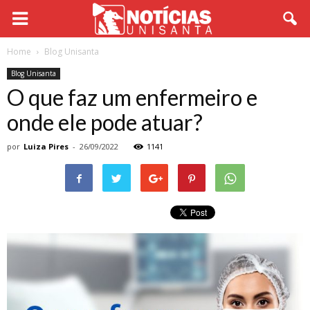
Home
Blog Unisanta
Blog Unisanta
O que faz um enfermeiro e
onde ele pode atuar?
por
Luiza Pires
-
26/09/2022
1141