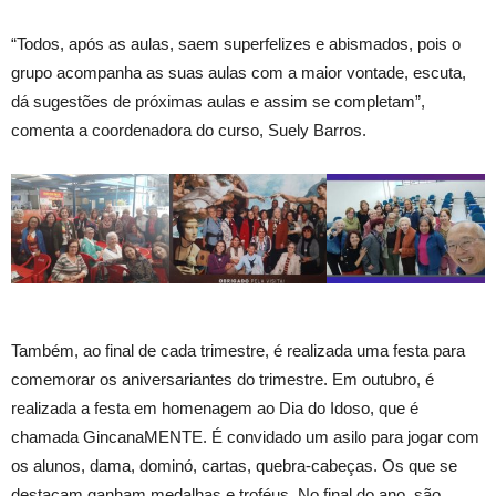
“Todos, após as aulas, saem superfelizes e abismados, pois o
grupo acompanha as suas aulas com a maior vontade, escuta,
dá sugestões de próximas aulas e assim se completam”,
comenta a coordenadora do curso, Suely Barros.
Também, ao final de cada trimes
tre, é
realizada uma festa para
comemorar os aniversariantes do trimestre.
Em outubro, é
realizada a festa em homenagem
ao Dia do Idoso,
que é
chamada GincanaMENTE. É convidado um asilo para jogar com
os alunos,
dama, dominó, cartas, quebra-cabeças. Os que se
destacam ganham medalhas e troféus.
No final do ano, são