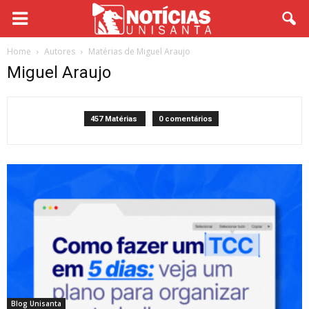
Home
Autores
Matérias de Miguel Araujo
Miguel Araujo
457 Matérias
0 comentários
Blog Unisanta