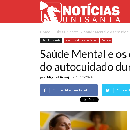
Not
Home
Blog Unisanta
Saúde Mental e os estudos:
Uni
Blog Unisanta
Responsabilidade Social
Saúde
Saúde Mental e os 
do autocuidado dur
por
Miguel Araujo
-
19/03/2024
Compartilhar no Facebook
Comparti