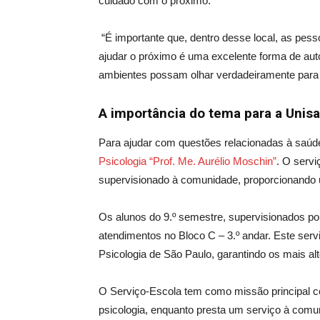
cuidado com o próximo.
“É importante
que,
dentro desse loca
l, as
pesso
ajudar o próximo é uma excelente forma de au
ambientes possam olhar verdadeiramente para q
A importância do tema para a Unis
Para ajudar com questões relacionadas à saúd
Psicologia “Prof. Me. Aurélio Moschin”
. O servi
supervisionado à comunidade, proporcionando
Os alunos do 9.º semestre, supervisionados po
atendimentos no Bloco C –
3.º
andar. Este ser
Psicologia de São Paulo, garantindo os mais alt
O Serviço-Escola tem como missão principal co
psicologia, enquanto presta um serviço à comu