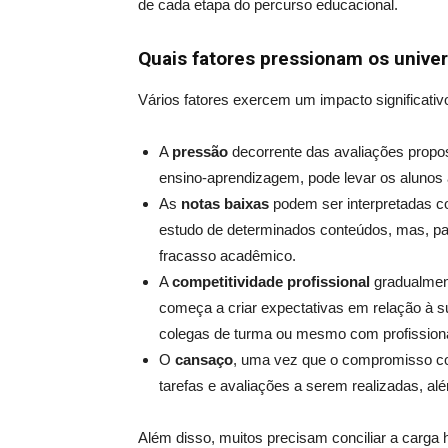
de cada etapa do percurso educacional.
Quais fatores pressionam os univer
Vários fatores exercem um impacto significativ
A
pressão
decorrente das avaliações propos
ensino-aprendizagem, pode levar os alunos
As
notas baixas
podem ser interpretadas c
estudo de determinados conteúdos, mas, pa
fracasso acadêmico.
A
competitividade profissional
gradualmente
começa a criar expectativas em relação à s
colegas de turma ou mesmo com profissiona
O
cansaço
, uma vez que
o compromisso com
tarefas e avaliações a serem realizadas, al
Além disso, muitos precisam conciliar a carg