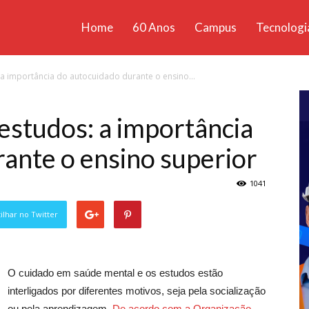
Home
60 Anos
Campus
Tecnologi
ícias
 a importância do autocuidado durante o ensino...
santa
estudos: a importância
ante o ensino superior
1041
lhar no Twitter
O cuidado em saúde mental e os estudos estão
interligados por diferentes motivos, seja pela socialização
ou pela aprendizagem.
De acordo com a Organização