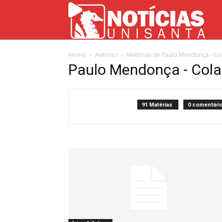
Not
Home
Autores
Matérias de Paulo Mendonça - C
Uni
Paulo Mendonça - Cola
91 Matérias
0 comentári