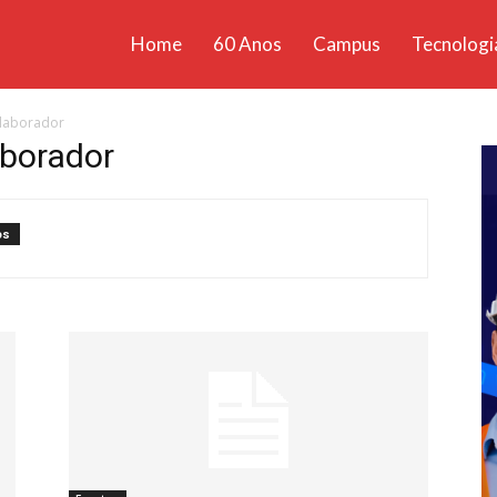
Home
60 Anos
Campus
Tecnologi
ícias
olaborador
santa
borador
os