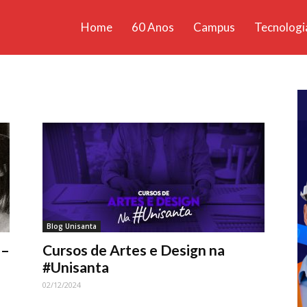
Home
60 Anos
Campus
Tecnologi
ícias
santa
Blog Unisanta
 –
Cursos de Artes e Design na
#Unisanta
02/12/2024