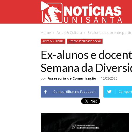
Not
Home
Artes & Cultura
Ex-alunos e docente parti
Uni
Artes & Cultura
Responsabilidade Social
Ex-alunos e docent
Semana da Diversi
por
Assessoria de Comunicação
-
15/05/2026
Compartilhar no Facebook
Comparti