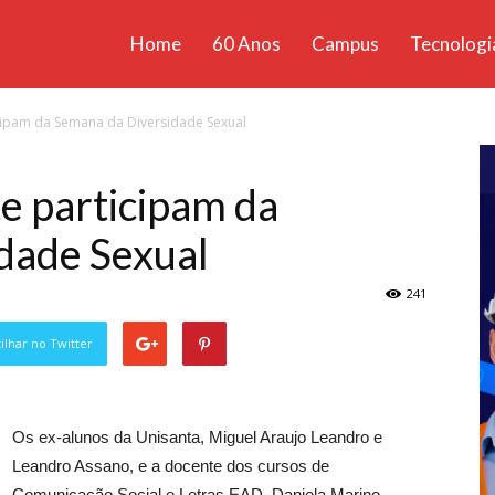
Home
60 Anos
Campus
Tecnologi
ícias
cipam da Semana da Diversidade Sexual
santa
e participam da
dade Sexual
241
lhar no Twitter
Os ex-alunos da Unisanta, Miguel Araujo Leandro e
Leandro Assano, e a docente dos cursos de
Comunicação Social e Letras EAD, Daniela Marino,