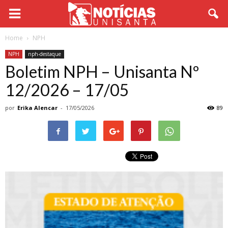
Home
NPH
NPH
nph-destaque
Boletim NPH – Unisanta Nº
12/2026 – 17/05
por
Erika Alencar
-
17/05/2026
89