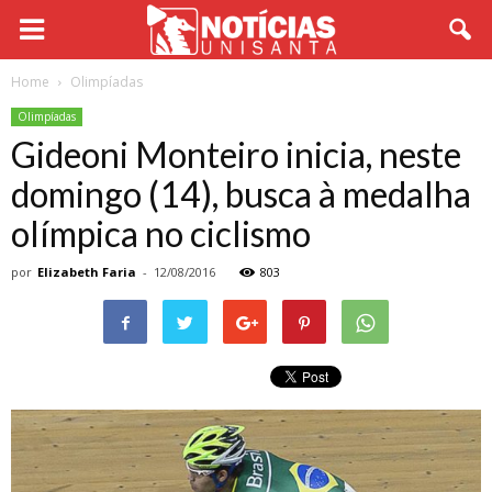
Home
Olimpíadas
Olimpíadas
Gideoni Monteiro inicia, neste
domingo (14), busca à medalha
olímpica no ciclismo
por
Elizabeth Faria
-
12/08/2016
803