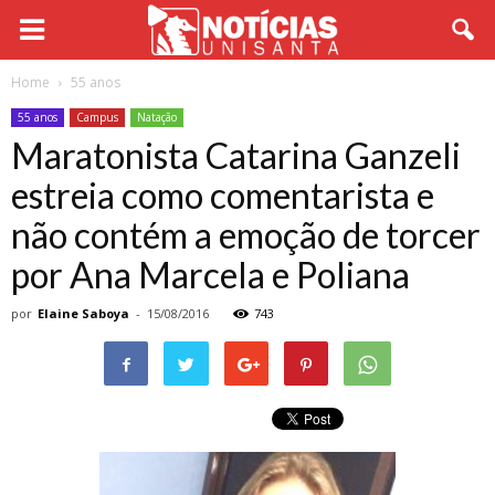
Home
55 anos
55 anos
Campus
Natação
Maratonista Catarina Ganzeli
estreia como comentarista e
não contém a emoção de torcer
por Ana Marcela e Poliana
por
Elaine Saboya
-
15/08/2016
743