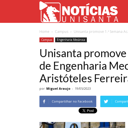
Not
Home
Campus
Unisanta promove 1.ª Semana Acad
Uni
Campus
Engenharia Mecânica
Unisanta promove
de Engenharia Mec
Aristóteles Ferreir
por
Miguel Araujo
-
19/05/2023
Compartilhar no Facebook
Comparti