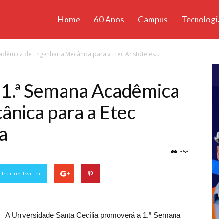
Home
60 Anos
Campus
Tecnologi
ícias
êmica de Engenharia Mecânica para a Etec Aristóteles...
santa
 1.ª Semana Acadêmica
ânica para a Etec
a
353
lhar no Twitter
A Universidade Santa Cecília promoverá a 1.ª Semana