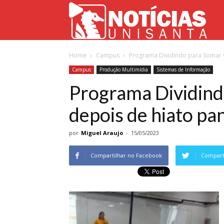
Not
Home
Campus
Programa Dividindo para Somar 
Uni
Campus
Produção Multimídia
Sistemas de Informação
Programa Dividind
depois de hiato p
por
Miguel Araujo
-
15/05/2023
Compartilhar no Facebook
Comparti