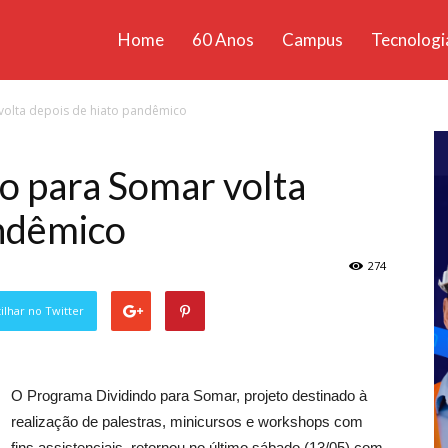
Home
60 Anos
Campus
Tecnologi
ícias
volta depois de hiato pandêmico
santa
o para Somar volta
andêmico
274
lhar no Twitter
O Programa Dividindo para Somar, projeto destinado à
realização de palestras, minicursos e workshops com
fins assistenciais, retornou no último sábado (13/05) com