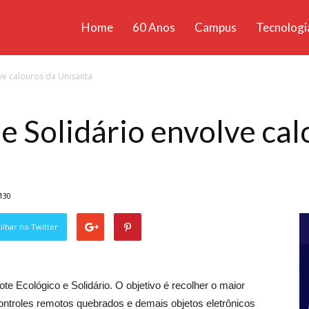
Home
60 Anos
Campus
Tecnologi
ícias
lve calouros da Unisanta
santa
 e Solidário envolve cal
130
lhar no Twitter
ote Ecológico e Solidário. O objetivo é recolher o maior
ontroles remotos quebrados e demais objetos eletrônicos