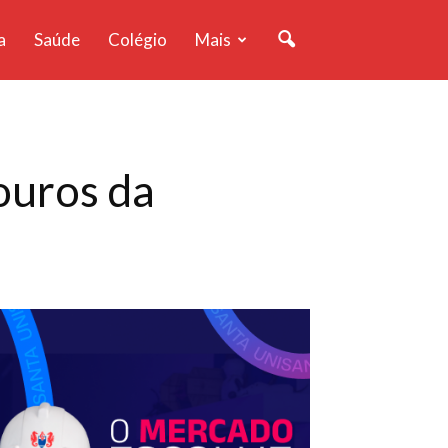
a
Saúde
Colégio
Mais
ouros da