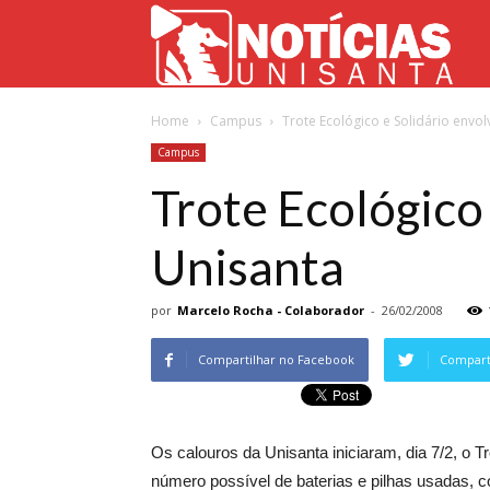
Not
Home
Campus
Trote Ecológico e Solidário envo
Uni
Campus
Trote Ecológico
Unisanta
por
Marcelo Rocha - Colaborador
-
26/02/2008
Compartilhar no Facebook
Comparti
Os calouros da Unisanta iniciaram, dia 7/2, o Tr
número possível de baterias e pilhas usadas, c