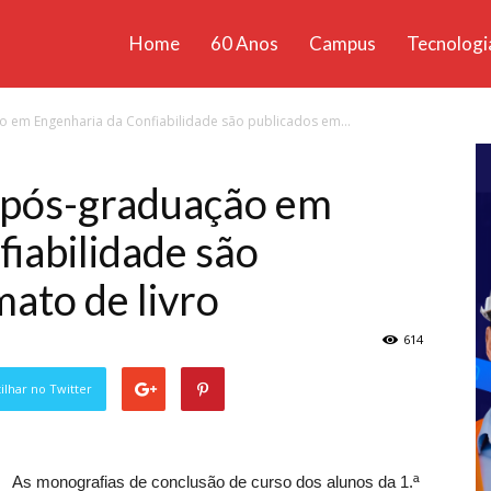
Home
60 Anos
Campus
Tecnologi
ícias
 em Engenharia da Confiabilidade são publicados em...
santa
 pós-graduação em
iabilidade são
ato de livro
614
lhar no Twitter
As monografias de conclusão de curso dos alunos da 1.ª