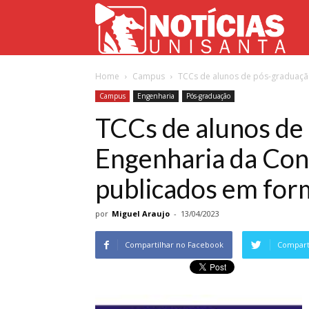
Not
Home
Campus
TCCs de alunos de pós-graduação
Uni
Campus
Engenharia
Pós-graduação
TCCs de alunos de
Engenharia da Conf
publicados em form
por
Miguel Araujo
-
13/04/2023
Compartilhar no Facebook
Comparti