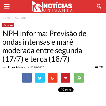
Home
Campus
Campus
NPH informa: Previsão de
ondas intensas e maré
moderada entre segunda
(17/7) e terça (18/7)
por
Erika Alencar
-
15/07/2017
218