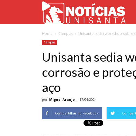
Not
Home
Campus
Unisanta sedia workshop sobre c
Uni
Campus
Unisanta sedia w
corrosão e proteç
aço
por
Miguel Araujo
-
17/04/2024
Compartilhar no Facebook
Comparti