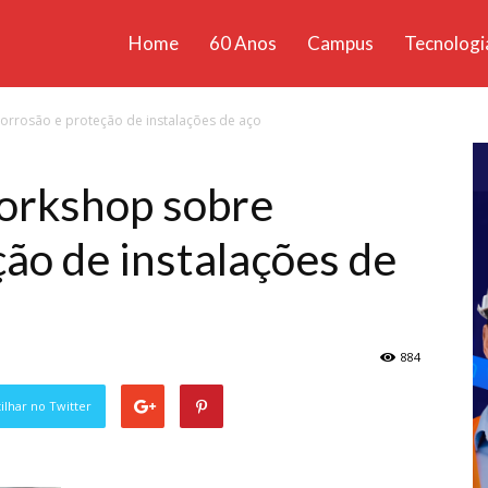
Home
60 Anos
Campus
Tecnologi
ícias
orrosão e proteção de instalações de aço
santa
orkshop sobre
ão de instalações de
884
lhar no Twitter