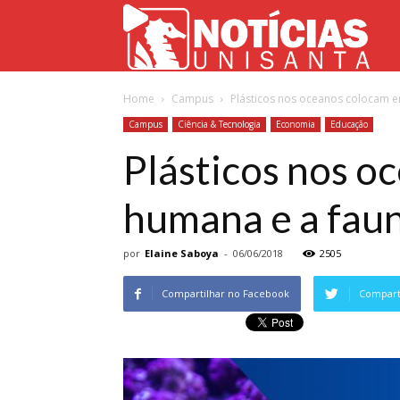
Not
Home
Campus
Plásticos nos oceanos colocam e
Uni
Campus
Ciência & Tecnologia
Economia
Educação
Plásticos nos o
humana e a fau
por
Elaine Saboya
-
06/06/2018
2505
Compartilhar no Facebook
Comparti