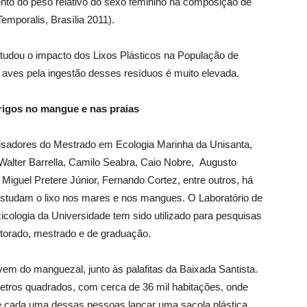
nto do peso relativo do sexo feminino na composição de
emporalis, Brasília 2011).
studou o impacto dos Lixos Plásticos na População de
aves pela ingestão desses resíduos é muito elevada.
rigos no mangue e nas praias
sadores do Mestrado em Ecologia Marinha da Unisanta,
alter Barrella, Camilo Seabra, Caio Nobre, Augusto
 Miguel Pretere Júnior, Fernando Cortez, entre outros, há
studam o lixo nos mares e nos mangues. O Laboratório de
icologia da Universidade tem sido utilizado para pesquisas
torado, mestrado e de graduação.
em do manguezal, junto às palafitas da Baixada Santista.
etros quadrados, com cerca de 36 mil habitações, onde
 cada uma dessas pessoas lançar uma sacola plástica,