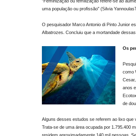
“Feminização ou femilização refere-se ao aume
uma população ou profissão” (Silvia YannoulasT
O pesquisador Marco Antonio di Pinto Junior e
Albatrozes. Concluiu que a mortandade dessas 
Os pe
Pesqui
como W
Cesar,
anos e
Ecotox
de dou
Alguns desses estudos se referem ao lixo que v
Trata-se de uma área ocupada por 1.795.400 m
residem aproximadamente 140 mil pessoas. Se