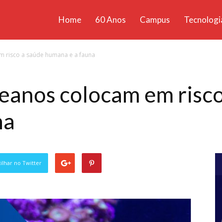
Home
60 Anos
Campus
Tecnologi
ícias
m risco a saúde humana e a fauna
santa
ceanos colocam em risc
na
lhar no Twitter