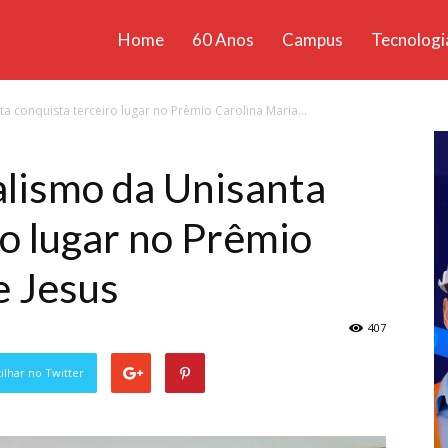
Home
60 Anos
Campus
Tecnologi
ícias
a conquista terceiro lugar no Prêmio Carolina Maria...
santa
alismo da Unisanta
ro lugar no Prêmio
e Jesus
407
lhar no Twitter