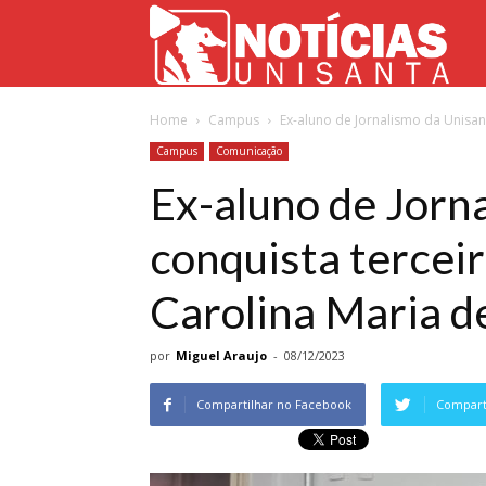
Not
Home
Campus
Ex-aluno de Jornalismo da Unisant
Uni
Campus
Comunicação
Ex-aluno de Jorn
conquista tercei
Carolina Maria d
por
Miguel Araujo
-
08/12/2023
Compartilhar no Facebook
Comparti