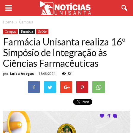
Home
Campus
Campus
Farmácia
Saúde
Farmácia Unisanta realiza 16º
Simpósio de Integração às
Ciências Farmacêuticas
por
Luíza Adegas
-
15/08/2024
621