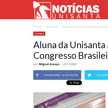
Not
Home
Campus
Aluna da Unisanta apresenta trab
Uni
Campus
Aluna da Unisanta
Congresso Brasilei
por
Miguel Araujo
-
22/11/2022
Compartilhar no Facebook
Comparti