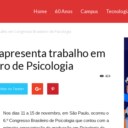
Home
60 Anos
Campus
Tecnologi
ícias
alho em Congresso Brasileiro de Psicologia
santa
 apresenta trabalho em
ro de Psicologia
424
lhar no Twitter
Nos dias 11 a 15 de novembro, em São Paulo, ocorreu o
6.º Congresso Brasileiro de Psicologia que contou com a
primeira apresentação da graduação em Psicologia da