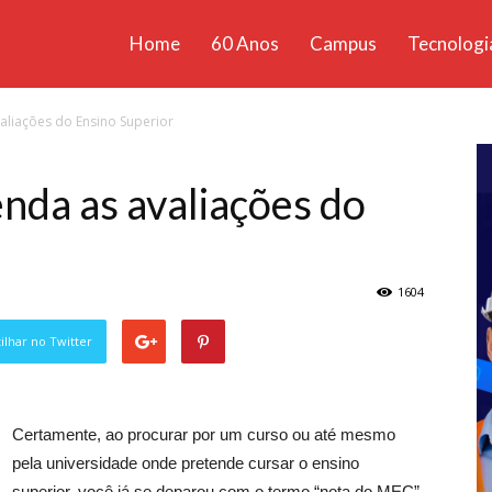
Home
60 Anos
Campus
Tecnologi
ícias
aliações do Ensino Superior
santa
nda as avaliações do
1604
lhar no Twitter
Certamente, ao procurar por um curso ou até mesmo
pela universidade onde pretende cursar o ensino
superior, você já se deparou com o termo “nota do MEC”.