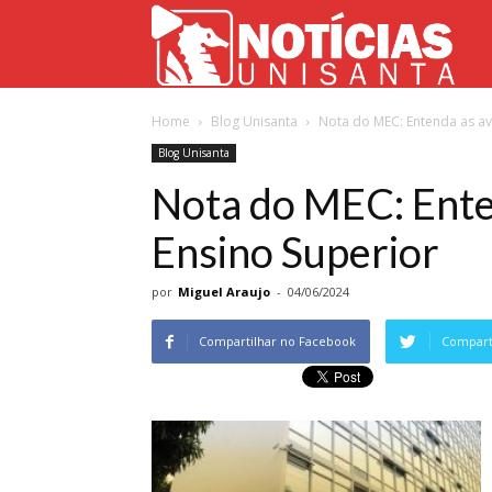
Not
Home
Blog Unisanta
Nota do MEC: Entenda as av
Uni
Blog Unisanta
Nota do MEC: Ente
Ensino Superior
por
Miguel Araujo
-
04/06/2024
Compartilhar no Facebook
Comparti