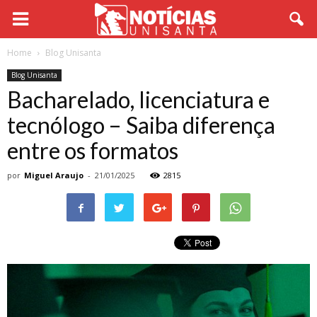
Home
Blog Unisanta
Blog Unisanta
Bacharelado, licenciatura e
tecnólogo – Saiba diferença
entre os formatos
por
Miguel Araujo
-
21/01/2025
2815