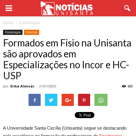
Home
Fisioterapia
Fisioterapia
Talentos
Formados em Fisio na Unisanta
são aprovados em
Especializações no Incor e HC-
USP
por
Erika Alencar
-
21/01/2025
680
A Universidade Santa Cecília (Unisanta) segue se destacando
pela excelência na formação de profissionais de
Fisioterapia
.