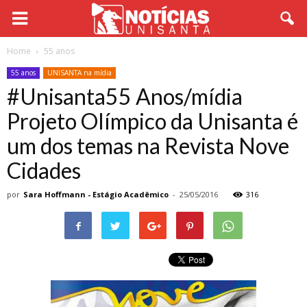
Home
55 anos
55 anos
UNISANTA na mídia
#Unisanta55 Anos/mídia
Projeto Olímpico da Unisanta é
um dos temas na Revista Nove
Cidades
por
Sara Hoffmann - Estágio Acadêmico
-
25/05/2016
316