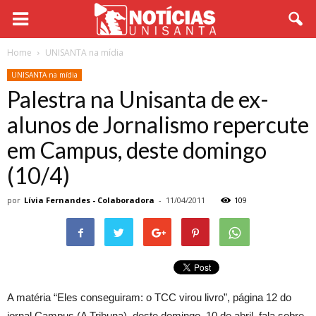
Home
UNISANTA na mídia
UNISANTA na mídia
Palestra na Unisanta de ex-
alunos de Jornalismo repercute
em Campus, deste domingo
(10/4)
por
Lívia Fernandes - Colaboradora
-
11/04/2011
109
A matéria “Eles conseguiram: o TCC virou livro”, página 12 do
jornal Campus (A Tribuna), deste domingo, 10 de abril, fala sobre