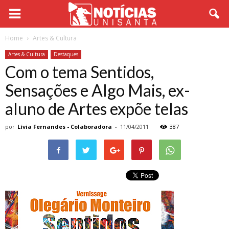
Home
Artes & Cultura
Artes & Cultura
Destaques
Com o tema Sentidos,
Sensações e Algo Mais, ex-
aluno de Artes expõe telas
por
Lívia Fernandes - Colaboradora
-
11/04/2011
387