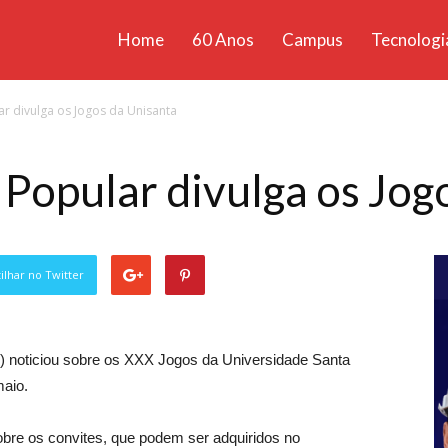
Home
60 Anos
Campus
Tecnologi
ícias
ar divulga os Jogos da Unisanta
santa
 Popular divulga os Jog
lhar no Twitter
4) noticiou sobre os XXX Jogos da Universidade Santa
maio.
bre os convites, que podem ser adquiridos no