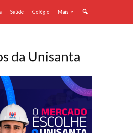
a
Saúde
Colégio
Mais
os da Unisanta