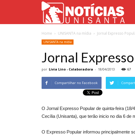
Not
Home
UNISANTA na mídia
Jornal Expresso Popul
Uni
UNISANTA na mídia
Jornal Expresso
por
Livia Lino - Colaboradora
-
18/04/2013
67
Compartilhar no Facebook
Comparti
O Jornal Expresso Popular de quinta-feira (18/
Cecília (Unisanta), que terão inicio no dia 6 de 
O Expresso Popular informou principalmente so