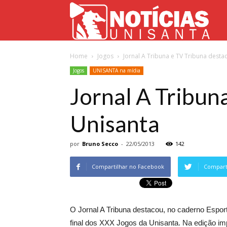
Not
Home
Jogos
Jornal A Tribuna e TV Tribuna dest
Uni
Jogos
UNISANTA na mídia
Jornal A Tribun
Unisanta
por
Bruno Secco
-
22/05/2013
142
Compartilhar no Facebook
Comparti
O Jornal A Tribuna destacou, no caderno Esporte
final dos XXX Jogos da Unisanta. Na edição imp