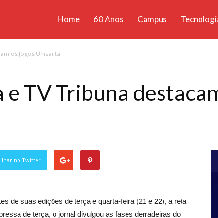
Home
60 Anos
Campus
Tecnologi
ícias
acam os Jogos Unisanta
santa
a e TV Tribuna destaca
lhar no Twitter
s de suas edições de terça e quarta-feira (21 e 22), a reta
ressa de terça, o jornal divulgou as fases derradeiras do