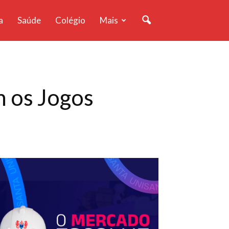
a
Saúde
Colégio
Mais
m os Jogos