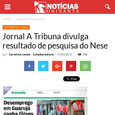
Home
UNISANTA na mídia
UNISANTA na mídia
Jornal A Tribuna divulga
resultado de pesquisa do Nese
por
Caroline Leme - Colaboradora
-
07/03/2012
116