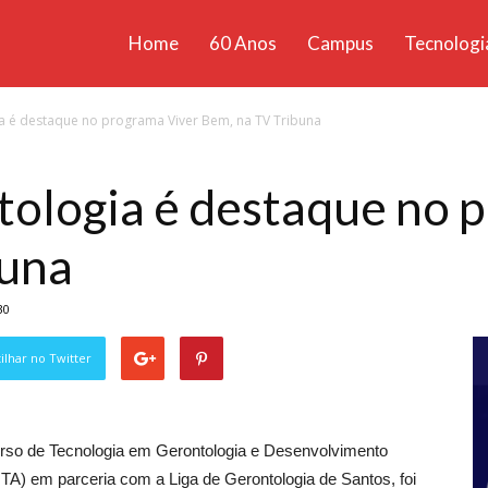
Home
60 Anos
Campus
Tecnologi
ícias
a é destaque no programa Viver Bem, na TV Tribuna
santa
ologia é destaque no 
buna
30
lhar no Twitter
urso de Tecnologia em Gerontologia e Desenvolvimento
TA) em parceria com a Liga de Gerontologia de Santos, foi