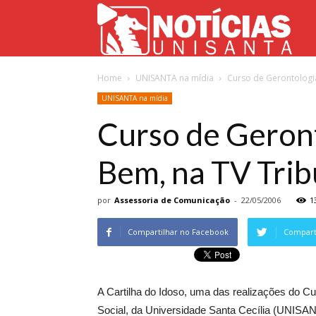
Not
Home
UNISANTA na mídia
Curso de Gerontologi
Uni
UNISANTA na mídia
Curso de Geront
Bem, na TV Tri
por
Assessoria de Comunicação
-
22/05/2006
1
Compartilhar no Facebook
Comparti
A Cartilha do Idoso, uma das realizações do C
Social, da Universidade Santa Cecília (UNISAN