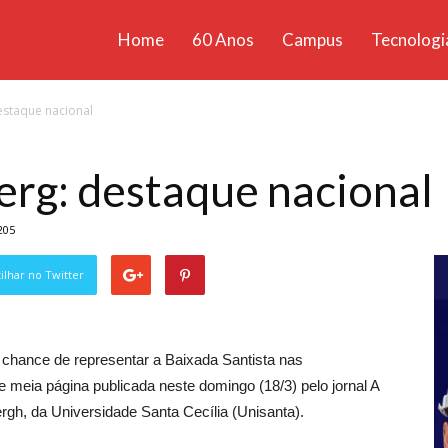
Home
60 Anos
Campus
Tecnologi
ícias
estaque nacional
santa
rg: destaque nacional
205
lhar no Twitter
 chance de representar a Baixada Santista nas
 meia página publicada neste domingo (18/3) pelo jornal A
rgh, da Universidade Santa Cecília (Unisanta).