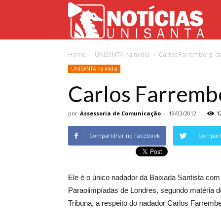
Not
Home
UNISANTA na mídia
Carlos Farremberg: d
Uni
UNISANTA na mídia
Carlos Farrembe
por
Assessoria de Comunicação
-
19/03/2012
1
Compartilhar no Facebook
Comparti
Ele é o único nadador da Baixada Santista com
Paraolimpíadas de Londres, segundo matéria de
Tribuna, a respeito do nadador Carlos Farrembe