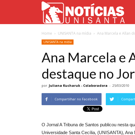
Not
Home
UNISANTA na mídia
Ana Marcela e Allan d
Uni
UNISANTA na mídia
Ana Marcela e A
destaque no Jor
por
Juliana Kucharuk - Colaboradora
-
25/03/2010
Compartilhar no Facebook
Comparti
O Jornal A Tribuna de Santos publicou nesta qu
Universidade Santa Cecília, (UNISANTA), Ana