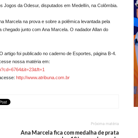
os Jogos da Odesur, disputados em Medellín, na Colômbia.
 Ana Marcela na prova e sobre a polêmica levantada pela
ia chegado junto com Ana Marcela. O nadador Allan do
O artigo foi publicado no caderno de Esportes, página B-4.
cesse nossa matéria em:
asp?cd=6764&it=23&ft=1
 acesse:
http://www.atribuna.com.br
Próxima matéria
Ana Marcela fica com medalha de prata