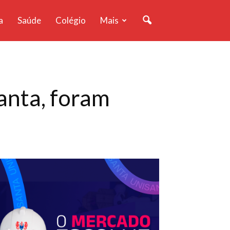
a
Saúde
Colégio
Mais
anta, foram