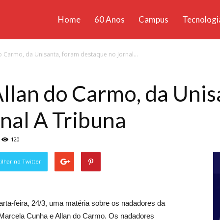
Home
60 Anos
Campus
Tecnologi
ícias
o Carmo, da Unisanta, foram destaque no Jornal...
santa
llan do Carmo, da Unis
nal A Tribuna
120
lhar no Twitter
arta-feira, 24/3, uma matéria sobre os nadadores da
 Marcela Cunha e Allan do Carmo. Os nadadores