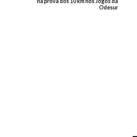
na prova dos 10 km nos Jogos da
Odesur