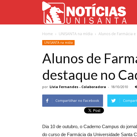
Not
Home
UNISANTA na mídia
Alunos de Farmácia e
Uni
UNISANTA na mídia
Alunos de Farmá
destaque no C
por
Lívia Fernandes - Colaboradora
-
18/10/2010
Compartilhar no Facebook
Comparti
Dia 10 de outubro, o Caderno Campus do jornal 
do curso de Farmácia da Universidade Santa Ce