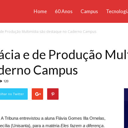
Home
60 Anos
Campus
Tecnologi
ícias
 de Produção Multimídia são destaque no Caderno Campus
santa
cia e de Produção Mul
aderno Campus
120
lhar no Twitter
A Tribuna entrevistou a aluna Flávia Gomes Illa Ornelas,
cília (Unisanta), para a matéria
Eles fazem a diferença
.