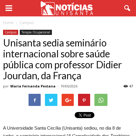
Home
Campus
Campus
Terapia Ocupacional
Unisanta sedia seminário
internacional sobre saúde
pública com professor Didier
Jourdan, da França
por
Maria Fernanda Pestana
-
19/06/2026
47
A Universidade Santa Cecília (Unisanta) sediou, no dia 8 de
junho, o seminário internacional
“A Complexidade dos Territórios