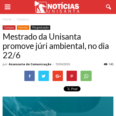
Home
Campus
Campus
Eventos
Pós-graduação
Mestrado da Unisanta
promove júri ambiental, no dia
22/6
por
Assessoria de Comunicação
-
19/06/2026
145