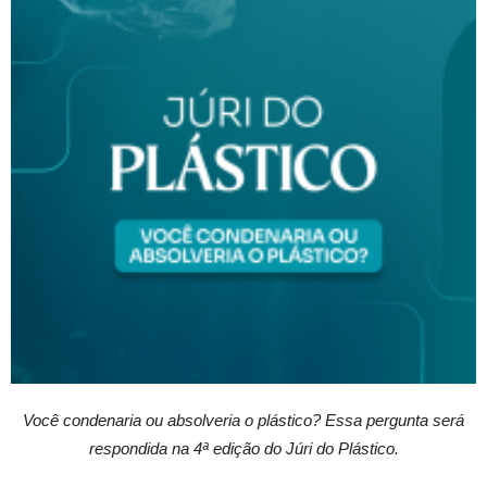
Você condenaria ou absolveria o plástico? Essa pergunta será
respondida na 4ª edição do Júri do Plástico.