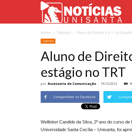
Not
Home
Talentos
Aluno de Direito é o 1º no Estad
Uni
Talentos
Aluno de Direit
estágio no TRT
por
Assessoria de Comunicação
-
19/12/2012
1
Compartilhar no Facebook
Comparti
Wellinton Candido da Silva, 2º ano do curso de 
Universidade Santa Cecília – Unisanta, foi ap