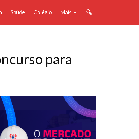
a
Saúde
Colégio
Mais
oncurso para