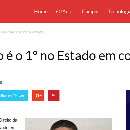
Home
60 Anos
Campus
Tecnologi
ícias
o em concurso para estágio...
santa
o é o 1º no Estado em c
68
lhar no Twitter
Direito da
rovado em