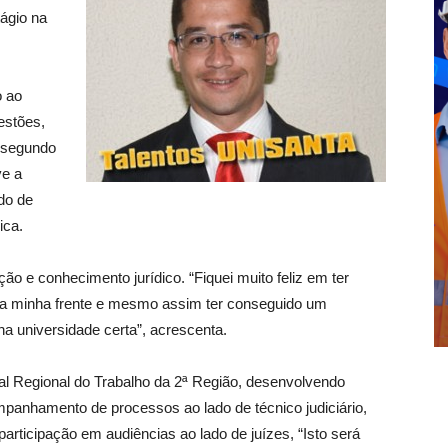
ágio na
o ao
estões,
 segundo
ve a
do de
ica.
ão e conhecimento jurídico. “Fiquei muito feliz em ter
na minha frente e mesmo assim ter conseguido um
a universidade certa”, acrescenta.
nal Regional do Trabalho da 2ª Região, desenvolvendo
ompanhamento de processos ao lado de técnico judiciário,
articipação em audiências ao lado de juízes, “Isto será