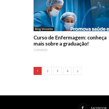
Blog Unisanta
Curso de Enfermagem: conheça
mais sobre a graduação!
11/04/2024
1
2
3
4
FACEBOOK