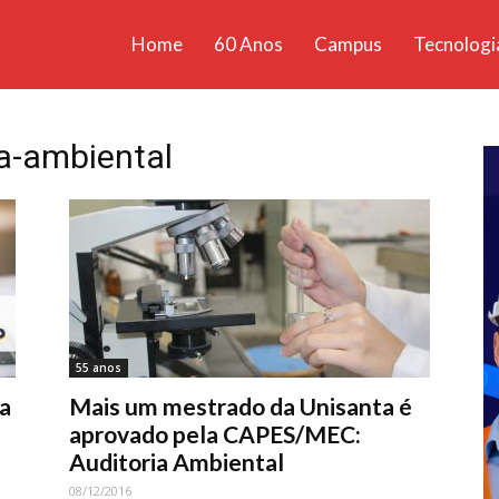
Home
60 Anos
Campus
Tecnologi
ícias
santa
a-ambiental
55 anos
ra
Mais um mestrado da Unisanta é
aprovado pela CAPES/MEC:
Auditoria Ambiental
08/12/2016