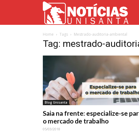
Not
Home
Tags
Mestrado-auditoria-ambiental
Uni
Tag: mestrado-auditori
Blog Unisanta
Saia na frente: especialize-se pa
o mercado de trabalho
05/03/2018